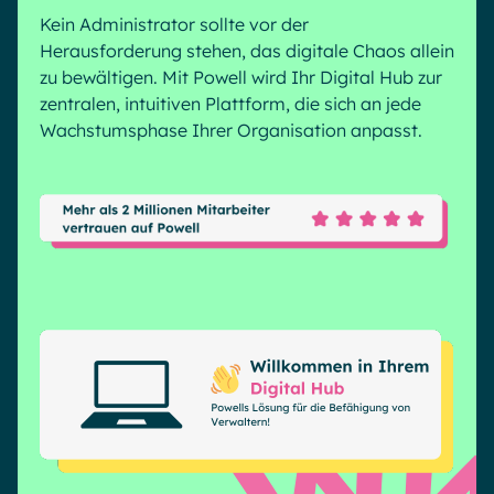
Microsoft Gold Partner
Plattform für digitale Zusammenarbeit
Kein Administrator sollte vor der
Digital Hub
Zertifizierter Microsoft-Experte
Herausforderung stehen, das digitale Chaos allein
zu bewältigen. Mit Powell wird Ihr Digital Hub zur
Wissensbasis
English
Français
Deutsch
zentralen, intuitiven Plattform, die sich an jede
Effizientes Wissensmanagement am Arbeitsplatz
Wachstumsphase Ihrer Organisation anpasst.