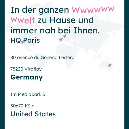
W
w
w
In der ganzen
w
w
w
e
w
l
w
t
zu Hause und
immer nah bei Ihnen.
HQ Paris
80 avenue du Général Leclerc
78220 Viroflay
Germany
Im Mediapark 5
50670 Köln
United States