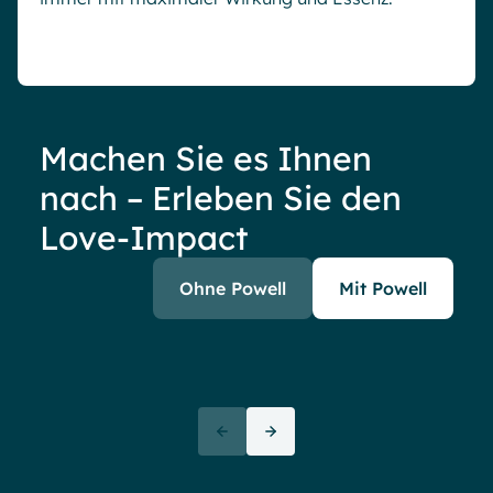
Machen Sie es Ihnen
nach – Erleben Sie den
Love-Impact
Ohne Powell
Mit Powell
17
3 Sekunden
So viele Muskeln braucht es, um
ein Lächeln zu erzeugen. Mit
“Dan
Powell zu arbeiten ist also so
Arbe
effektiv, als würde man
verwa
durchschnittlich 8 Stunden pro