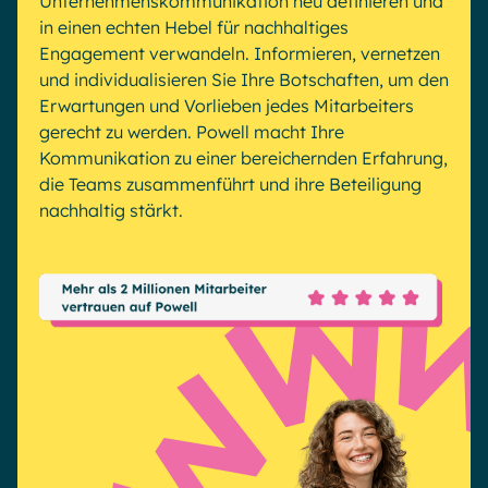
Unternehmenskommunikation neu definieren und
Microsoft Gold Partner
Plattform für digitale Zusammenarbeit
in einen echten Hebel für nachhaltiges
Digital Hub
Zertifizierter Microsoft-Experte
Engagement verwandeln. Informieren, vernetzen
Wissensbasis
English
und individualisieren Sie Ihre Botschaften, um den
Français
Deutsch
Erwartungen und Vorlieben jedes Mitarbeiters
Effizientes Wissensmanagement am Arbeitsplatz
gerecht zu werden. Powell macht Ihre
Kommunikation zu einer bereichernden Erfahrung,
die Teams zusammenführt und ihre Beteiligung
nachhaltig stärkt.