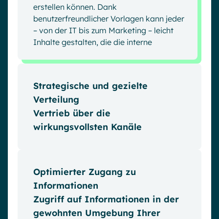
erstellen können. Dank
benutzerfreundlicher Vorlagen kann jeder
– von der IT bis zum Marketing – leicht
Inhalte gestalten, die die interne
Kommunikation fördern.
Strategische und gezielte
Verteilung
Vertrieb über die
wirkungsvollsten Kanäle
Erreichen Sie Ihre Mitarbeitenden dort,
wo sie am besten zuhören. Mit Powell
stellen Sie sicher, dass Ihre Botschaften
Optimierter Zugang zu
über die bevorzugten Kanäle Ihres Teams
Informationen
ankommen. So bleibt die Kommunikation
Zugriff auf Informationen in der
persönlich, relevant und passt perfekt in
gewohnten Umgebung Ihrer
den Arbeitsalltag.