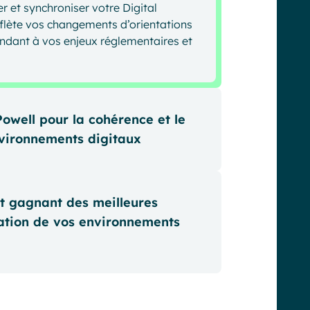
 et synchroniser votre Digital
eflète vos changements d’orientations
ondant à vos enjeux réglementaires et
owell pour la cohérence et le
vironnements digitaux
ePoint avec le design, l’évolutivité et
-code de Powell.
ot gagnant des meilleures
figurés et autres composants
sation de vos environnements
, modifiez vos pages SharePoint
t office. Et permettez ainsi à vos
n d’expérimenter très simplement de
a sécurité, la conformité et
ement et ainsi d’assurer la cohérence
ironnements Microsoft 365 sont entre
e marque sur l’ensemble des sites de
e contrôle et protégez votre Digital