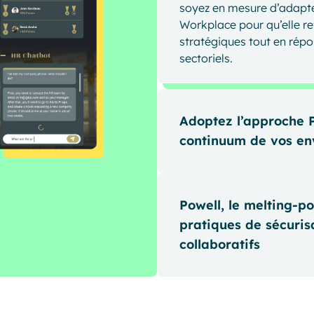
soyez en mesure d’adapter
Workplace pour qu’elle r
stratégiques tout en rép
sectoriels.
Adoptez l’approche P
continuum de vos en
Dépassez l’expérience Shar
la personnalisation en no
Powell, le melting-p
Avec nos modèles précon
pratiques de sécuri
WebPart prêts à l’emploi
collaboratifs
directement depuis le fron
équipes de communicatio
Avec Powell Governance, l
nouveaux design et agenc
l'optimisation de vos env
et l’homogénéité de votr
de bonnes mains. Gardez l