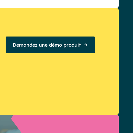
étrant vos propres règles de
et de création d’espaces, et cela à
ation.
Demandez une démo produit