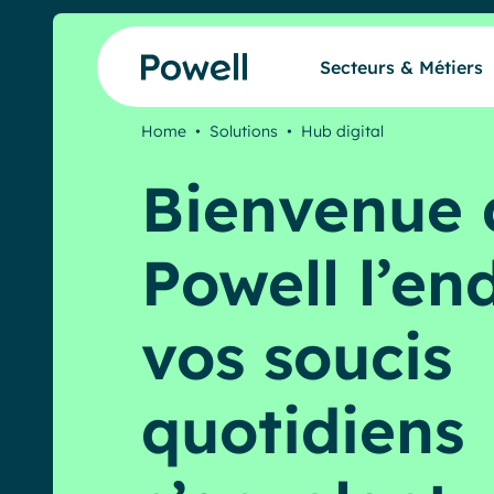
Skip to content
Secteurs & Métiers
Home
•
Solutions
•
Hub digital
Secteurs & Métiers
Bienvenue 
Produits
Powell l’en
Partenaires
vos soucis
Nos clients
quotidiens
Ressources