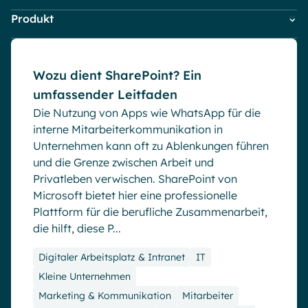
Microsoft Gold Partner
Plattform für digitale Zusammenarbeit
IT
Blog
Produkt
Digitaler Arbeitsplatz & Intranet
Kleine Unternehmen
Digital Hub
Zertifizierter Microsoft-Experte
Firmen News
Marketing & Kommunikation
Powell Governance
Wissensbasis
English
Français
Deutsch
Interne Kommunikation
Mitarbeiter
Powell Intranet
Market trends
Effizientes Wissensmanagement am Arbeitsplatz
Wozu dient SharePoint? Ein
Powell Software Suite
Microsoft Teams
umfassender Leitfaden
Virtual Building
Mitarbeiter Engagement
Die Nutzung von Apps wie WhatsApp für die
Produktneuheiten
interne Mitarbeiterkommunikation in
Remote & Hybride Arbeit
Unternehmen kann oft zu Ablenkungen führen
und die Grenze zwischen Arbeit und
Privatleben verwischen. SharePoint von
Microsoft bietet hier eine professionelle
Plattform für die berufliche Zusammenarbeit,
die hilft, diese P...
Digitaler Arbeitsplatz & Intranet
IT
Kleine Unternehmen
Marketing & Kommunikation
Mitarbeiter