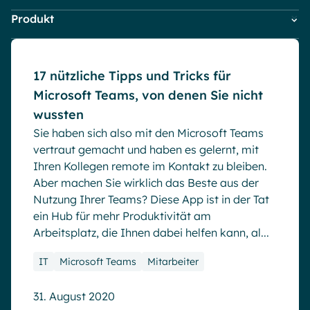
Microsoft Gold Partner
Plattform für digitale Zusammenarbeit
IT
Blog
Produkt
Digitaler Arbeitsplatz & Intranet
Kleine Unternehmen
Digital Hub
Zertifizierter Microsoft-Experte
Firmen News
Marketing & Kommunikation
Powell Governance
Wissensbasis
English
Français
Deutsch
Interne Kommunikation
Mitarbeiter
Powell Intranet
Market trends
Effizientes Wissensmanagement am Arbeitsplatz
17 nützliche Tipps und Tricks für
Powell Software Suite
Microsoft Teams
Microsoft Teams, von denen Sie nicht
Virtual Building
Mitarbeiter Engagement
wussten
Produktneuheiten
Sie haben sich also mit den Microsoft Teams
Remote & Hybride Arbeit
vertraut gemacht und haben es gelernt, mit
Ihren Kollegen remote im Kontakt zu bleiben.
Aber machen Sie wirklich das Beste aus der
Nutzung Ihrer Teams? Diese App ist in der Tat
ein Hub für mehr Produktivität am
Arbeitsplatz, die Ihnen dabei helfen kann, al...
IT
Microsoft Teams
Mitarbeiter
31. August 2020