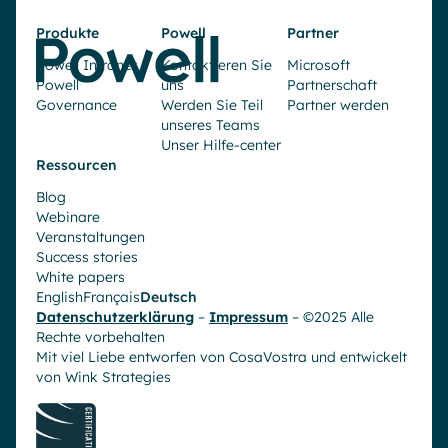
Produkte
Powell
Partner
Powell Intranet
Kontaktieren Sie
Microsoft
Powell
uns
Partnerschaft
Governance
Werden Sie Teil
Partner werden
unseres Teams
Unser Hilfe-center
Ressourcen
Blog
Webinare
Veranstaltungen
Success stories
White papers
English
Français
Deutsch
Datenschutzerklärung
–
Impressum
– ©2025 Alle
Rechte vorbehalten
Mit viel Liebe entworfen von CosaVostra und entwickelt
von
Wink Strategies