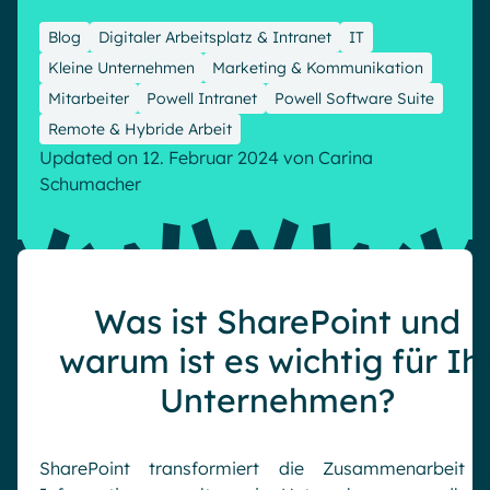
Microsoft Gold Partner
Plattform für digitale Zusammenarbeit
Blog
Digitaler Arbeitsplatz & Intranet
IT
Digital Hub
Zertifizierter Microsoft-Experte
Kleine Unternehmen
Marketing & Kommunikation
Wissensbasis
English
Français
Deutsch
Mitarbeiter
Powell Intranet
Powell Software Suite
Effizientes Wissensmanagement am Arbeitsplatz
Remote & Hybride Arbeit
Updated on 12. Februar 2024
von
Carina
Schumacher
Was ist SharePoint und
warum ist es wichtig für Ih
Unternehmen?
SharePoint transformiert die Zusammenarbeit 