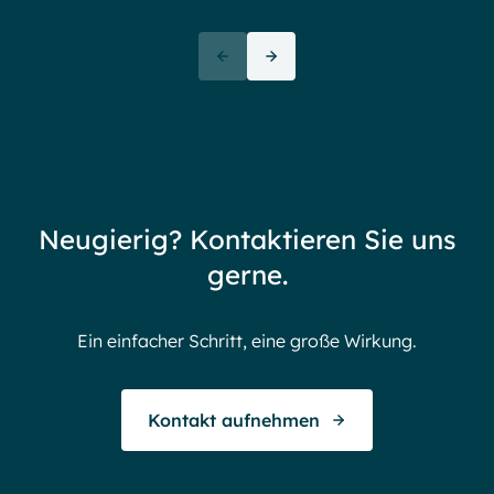
Ove
72+
awa
(But
Partners
72 thank yous
72 stories to tell
Neugierig? Kontaktieren Sie uns
Endless gratitude
gerne.
Ein einfacher Schritt, eine große Wirkung.
Kontakt aufnehmen