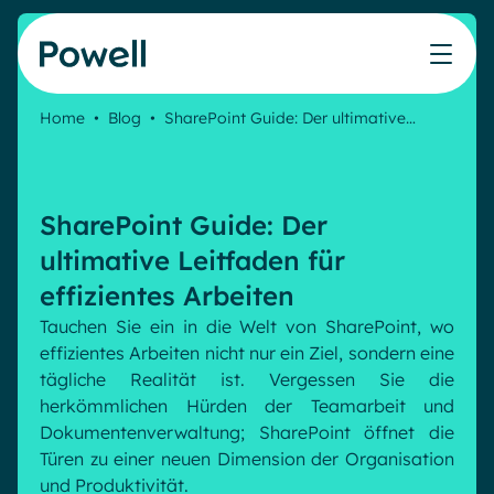
Skip to content
Home
•
Blog
•
SharePoint Guide: Der ultimative…
Arbeiten Sie mit dem Powell-Partnernetzwerk
Leben bei Powell
IT
Powell Intranet
Lösungen
Uber uns
Marketing & Comms
Partner werden
Das Unternehmens-Intranet neu erfinden
Blog
SharePoint Guide: Der
HR Plattform
Webinare
Treten Sie dem Expertennetzwerk von Powell bei
Produkte
Powell Governance
Veranstaltungen
ultimative Leitfaden für
Partner finden
Ihre MS-Governance-Lösung
effizientes Arbeiten
Partner
Finden Sie den besten Verbündeten, um Ihr Intranet-
Interne Kommunikation
Tauchen Sie ein in die Welt von SharePoint, wo
Ressourcen
Projekt zum Erfolg zu führen
effizientes Arbeiten nicht nur ein Ziel, sondern eine
Interne Kommunikation
White papers
tägliche Realität ist. Vergessen Sie die
Ressourcen
Success stories
Employee Journey & Engagement
herkömmlichen Hürden der Teamarbeit und
Intranet-Funktionen
Virtuelles Büro
Dokumentenverwaltung; SharePoint öffnet die
Analytische
Erweiterte Anpassung und Design
Türen zu einer neuen Dimension der Organisation
Microsoft x Powell = ♡
AI Augmented Digital Workplace
Unsere Kunden
und Produktivität.
Generative KI
Sicherheit und Compliance