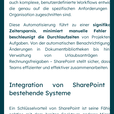
auch komplexe, benutzerdefinierte Workflows entwicke
die genau auf die spezifischen Anforderungen Ih
Organisation zugeschnitten sind.
Diese Automatisierung führt zu einer
signifikan
Zeitersparnis
,
minimiert manuelle Fehler
u
beschleunigt die Durchlaufzeiten
von Projekten 
Aufgaben. Von der automatischen Benachrichtigung ü
Änderungen in Dokumentbibliotheken bis hin 
Verwaltung von Urlaubsanträgen od
Rechnungsfreigaben – SharePoint stellt sicher, dass I
Teams effizienter und effektiver zusammenarbeiten.
Integration von SharePoint 
bestehende Systeme
Ein Schlüsselvorteil von SharePoint ist seine Fähigke