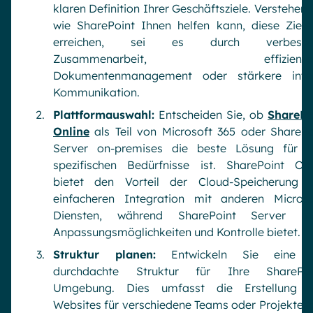
klaren Definition Ihrer Geschäftsziele. Verstehen 
wie SharePoint Ihnen helfen kann, diese Ziele
erreichen, sei es durch verbesser
Zusammenarbeit, effizienter
Dokumentenmanagement oder stärkere inte
Kommunikation.
Plattformauswahl:
Entscheiden Sie, ob
SharePo
Online
als Teil von Microsoft 365 oder SharePo
Server on-premises die beste Lösung für I
spezifischen Bedürfnisse ist. SharePoint Onl
bietet den Vorteil der Cloud-Speicherung 
einfacheren Integration mit anderen Microso
Diensten, während SharePoint Server m
Anpassungsmöglichkeiten und Kontrolle bietet.
Struktur planen:
Entwickeln Sie eine 
durchdachte Struktur für Ihre SharePoi
Umgebung. Dies umfasst die Erstellung 
Websites für verschiedene Teams oder Projekte, 