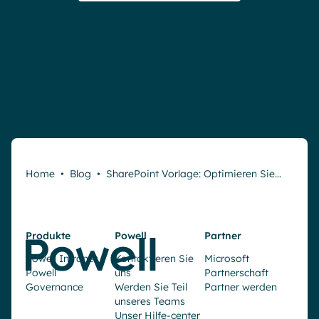
Home
•
Blog
•
SharePoint Vorlage: Optimieren Sie…
Produkte
Powell
Partner
Powell Intranet
Kontaktieren Sie
Microsoft
Powell
uns
Partnerschaft
Governance
Werden Sie Teil
Partner werden
unseres Teams
Unser Hilfe-center