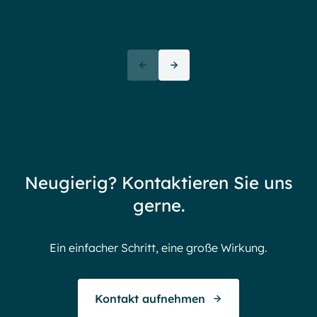
Ove
72+
awa
(But
Partners
72 thank yous
72 stories to tell
Neugierig? Kontaktieren Sie uns
Endless gratitude
gerne.
Ein einfacher Schritt, eine große Wirkung.
Kontakt aufnehmen