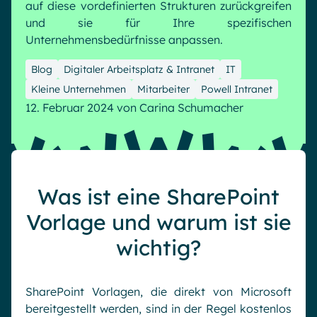
Microsoft Gold Partner
auf diese vordefinierten Strukturen zurückgreifen
Plattform für digitale Zusammenarbeit
und sie für Ihre spezifischen
Digital Hub
Zertifizierter Microsoft-Experte
Unternehmensbedürfnisse anpassen.
Wissensbasis
English
Français
Deutsch
Blog
Digitaler Arbeitsplatz & Intranet
IT
Effizientes Wissensmanagement am Arbeitsplatz
Kleine Unternehmen
Mitarbeiter
Powell Intranet
12. Februar 2024
von
Carina Schumacher
Was ist eine SharePoint
Vorlage und warum ist sie
wichtig?
SharePoint Vorlagen, die direkt von Microsoft
bereitgestellt werden, sind in der Regel kostenlos