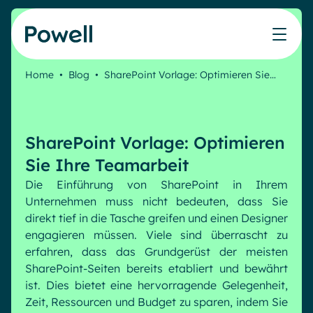
Skip to content
Home
•
Blog
•
SharePoint Vorlage: Optimieren Sie…
Arbeiten Sie mit dem Powell-Partnernetzwerk
Leben bei Powell
IT
Powell Intranet
Lösungen
Uber uns
Marketing & Comms
Partner werden
Das Unternehmens-Intranet neu erfinden
Blog
SharePoint Vorlage: Optimieren
HR Plattform
Webinare
Treten Sie dem Expertennetzwerk von Powell bei
Produkte
Powell Governance
Veranstaltungen
Sie Ihre Teamarbeit
Partner finden
Ihre MS-Governance-Lösung
Die Einführung von SharePoint in Ihrem
Partner
Unternehmen muss nicht bedeuten, dass Sie
Finden Sie den besten Verbündeten, um Ihr Intranet-
Interne Kommunikation
Ressourcen
direkt tief in die Tasche greifen und einen Designer
Projekt zum Erfolg zu führen
Interne Kommunikation
engagieren müssen. Viele sind überrascht zu
White papers
Ressourcen
erfahren, dass das Grundgerüst der meisten
Success stories
Employee Journey & Engagement
Intranet-Funktionen
SharePoint-Seiten bereits etabliert und bewährt
Virtuelles Büro
ist. Dies bietet eine hervorragende Gelegenheit,
Analytische
Erweiterte Anpassung und Design
Microsoft x Powell = ♡
AI Augmented Digital Workplace
Zeit, Ressourcen und Budget zu sparen, indem Sie
Unsere Kunden
Generative KI
Sicherheit und Compliance