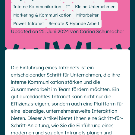
Microsoft Gold Partner
Plattform für digitale Zusammenarbeit
Interne Kommunikation
IT
Kleine Unternehmen
Digital Hub
Zertifizierter Microsoft-Experte
Marketing & Kommunikation
Mitarbeiter
Wissensbasis
English
Français
Deutsch
Powell Intranet
Remote & Hybride Arbeit
Updated on 25. Juni 2024
von
Carina Schumacher
Effizientes Wissensmanagement am Arbeitsplatz
Die Einführung eines Intranets ist ein
entscheidender Schritt für Unternehmen, die ihre
interne Kommunikation stärken und die
Zusammenarbeit im Team fördern möchten. Ein
gut durchdachtes Intranet kann nicht nur die
Effizienz steigern, sondern auch eine Plattform für
eine lebendige, unternehmensweite Interaktion
bieten. Dieser Artikel bietet Ihnen eine Schritt-für-
Schritt-Anleitung, wie Sie die Einführung eines
modernen und sozialen Intranets planen und